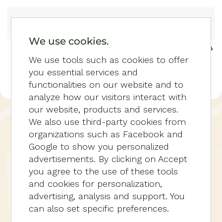
Zum Hauptinhalt springen
We use cookies.
We use tools such as cookies to offer
you essential services and
functionalities on our website and to
analyze how our visitors interact with
our website, products and services.
HOME
JOBS
We also use third-party cookies from
REZEPTIONSMITARBEITER*IN FÜR
organizations such as Facebook and
ABENDSTUNDEN UND WOCHENENDEN
Google to show you personalized
advertisements. By clicking on Accept
Rezeptionsmitarbeiter*in für
you agree to the use of these tools
Abendstunden und
and cookies for personalization,
Wochenenden
advertising, analysis and support. You
can also set specific preferences.